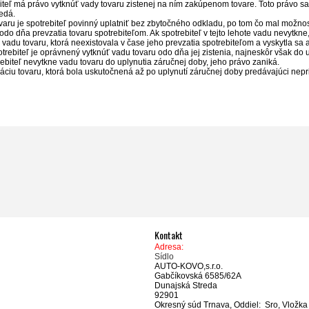
iteľ má právo vytknúť vady tovaru zistenej na ním zakúpenom tovare. Toto právo sa
edá.
varu je spotrebiteľ povinný uplatniť bez zbytočného odkladu, po tom čo mal možnosť
do dňa prevzatia tovaru spotrebiteľom. Ak spotrebiteľ v tejto lehote vadu nevytkne
o vadu tovaru, ktorá neexistovala v čase jeho prevzatia spotrebiteľom a vyskytla s
otrebiteľ je oprávnený vytknúť vadu tovaru odo dňa jej zistenia, najneskôr však do 
rebiteľ nevytkne vadu tovaru do uplynutia záručnej doby, jeho právo zaniká.
ciu tovaru, ktorá bola uskutočnená až po uplynutí záručnej doby predávajúci nepr
Kontakt
Adresa:
Sídlo
AUTO-KOVO,s.r.o.
Gabčíkovská 6585/62A
Dunajská Streda
92901
Okresný súd Trnava, Oddiel: Sro, Vložka