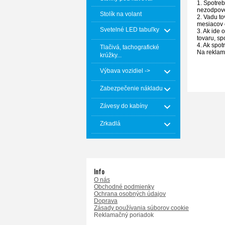
1. Spotreb
nezodpov
Stolík na volant
2. Vadu to
mesiacov o
Svetelné LED tabuľky
3. Ak ide 
tovaru, sp
4. Ak spot
Tlačivá, tachografické
Na reklamá
krúžky...
Výbava vozidiel ->
Zabezpečenie nákladu
Závesy do kabíny
Zrkadlá
Info
O nás
Obchodné podmienky
Ochrana osobných údajov
Doprava
Zásady používania súborov cookie
Reklamačný poriadok