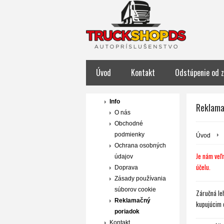
Úvod
Kontakt
Odstúpenie od 
Info
Reklama
O nás
Obchodné
podmienky
Úvod
Ochrana osobných
Je nám veľm
údajov
účelu.
Doprava
Zásady používania
súborov cookie
Záručná le
Reklamačný
kupujúcim 
poriadok
Kontakt