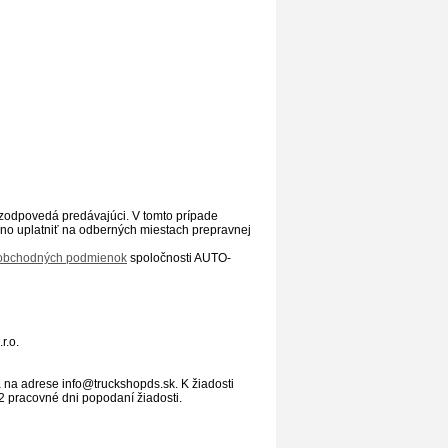
zodpovedá predávajúci. V tomto prípade
no uplatniť na odberných miestach prepravnej
obchodných podmienok
spoločnosti AUTO-
r.o.
a na adrese info@truckshopds.sk. K žiadosti
 pracovné dni popodaní žiadosti.