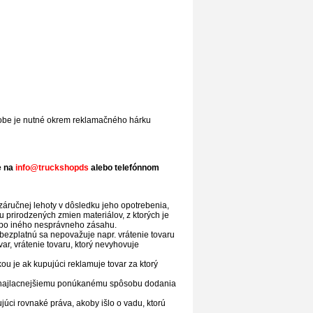
 dobe je nutné okrem reklamačného hárku
e na
info@truckshopds
alebo telefónnom
záručnej lehoty v dôsledku jeho opotrebenia,
prirodzených zmien materiálov, z ktorých je
lebo iného nesprávneho zásahu.
 bezplatnú sa nepovažuje napr. vrátenie tovaru
ar, vrátenie tovaru, ktorý nevyhovuje
 je ak kupujúci reklamuje tovar za ktorý
ej najlacnejšiemu ponúkanému spôsobu dodania
júci rovnaké práva, akoby išlo o vadu, ktorú