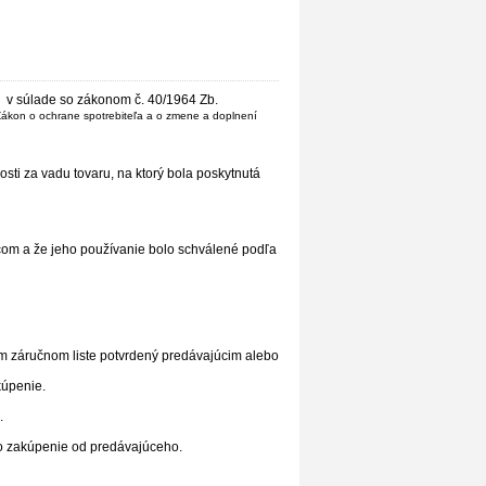
) v súlade so zákonom č. 40/1964 Zb.
ákon o ochrane spotrebiteľa a o zmene a doplnení
i za vadu tovaru, na ktorý bola poskytnutá
om a že jeho používanie bolo schválené podľa
jom záručnom liste potvrdený predávajúcim alebo
kúpenie.
.
ho zakúpenie od predávajúceho.