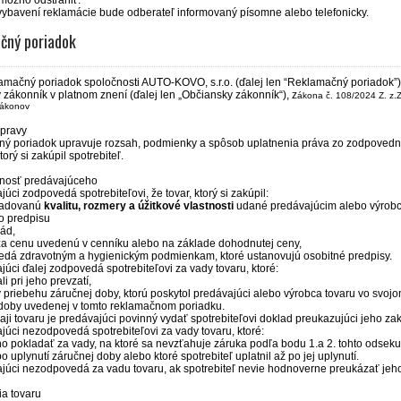
možno odstrániť.
vybavení reklamácie bude odberateľ informovaný písomne alebo telefonicky.
čný poriadok
lamačný poriadok spoločnosti AUTO-KOVO, s.r.o. (ďalej len “Reklamačný poriadok”
zákonník v platnom znení (ďalej len „Občiansky zákonník“), z
ákona č. 108/2024 Z. z.
Z
zákonov
pravy
ý poriadok upravuje rozsah, podmienky a spôsob uplatnenia práva zo zodpovednost
torý si zakúpil spotrebiteľ.
nosť predávajúceho
júci zodpovedá spotrebiteľovi, že tovar, ktorý si zakúpil:
žadovanú
kvalitu, rozmery a úžitkové vlastnosti
udané predávajúcim alebo výrobc
o predpisu
vád,
 za cenu uvedenú v cenníku alebo na základe dohodnutej ceny,
edá zdravotným a hygienickým podmienkam, ktoré ustanovujú osobitné predpisy.
júci ďalej zodpovedá spotrebiteľovi za vady tovaru, ktoré:
li pri jeho prevzatí,
 v priebehu záručnej doby, ktorú poskytol predávajúci alebo výrobca tovaru vo svo
 doby uvedenej v tomto reklamačnom poriadku.
daji tovaru je predávajúci povinný vydať spotrebiteľovi doklad preukazujúci jeho za
júci nezodpovedá spotrebiteľovi za vady tovaru, ktoré:
o pokladať za vady, na ktoré sa nevzťahuje záruka podľa bodu 1.a 2. tohto odseku
 po uplynutí záručnej doby alebo ktoré spotrebiteľ uplatnil až po jej uplynutí.
ajúci nezodpovedá za vadu tovaru, ak spotrebiteľ nevie hodnoverne preukázať je
a tovaru