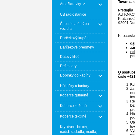
Tovar zas
Autožiarovky ->
Predajň
CB rádiostanice
AUTO-KOVO
Kračansk
92901 Dun
Čistenie a údržba
vozidla
Pri zasiel
Darčekový kupón
da
Darčekové predmety
zá
re
pr
Dátový kľúč
Deflektory
O postupe
Doplnky do kabíny
čísle
+42
Ku
Húkačky a fanfáry
Za
ne
Koberce gumené
to
Re
be
Koberce kožené
pr
Ná
Koberce textilné
po
Ob
to
Kryt dverí, boxov,
Vy
nadst. sedadla, madla,