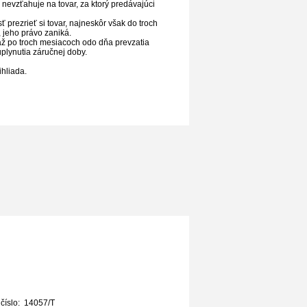
 nevzťahuje na tovar, za ktorý predávajúci
 prezrieť si tovar, najneskôr však do troch
, jeho právo zaniká.
a až po troch mesiacoch odo dňa prevzatia
uplynutia záručnej doby.
ihliada.
 číslo: 14057/T