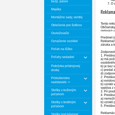
ne
bezp. pásov
O 
Majáky
Reklama
Montážne sady, ventily
Tento rek
Oblečenie pre šoférov
Občiansky 
niektorých 
Osviežovače
Predmet ú
Označenie vozidiel
Reklamačn
záruka a k
Poťah na lôžko
Zodpoved
1. Predáva
Poťahy sedadiel
a) má po
osobitnéh
Pokrývka prístrojovej
b) je bez 
c) predal
dosky
d) zodpov
2. Predáva
Príslušenstvo
a) existova
nadstavieb ->
b) vznikli
vyplýva z
Stolíky s koženým
3. Pri pre
poťahom
4. Predáva
a) nemožn
Stolíky s textilným
b) vznikli
5. Predáv
poťahom
Reklamáci
Stolíky pod kávovar