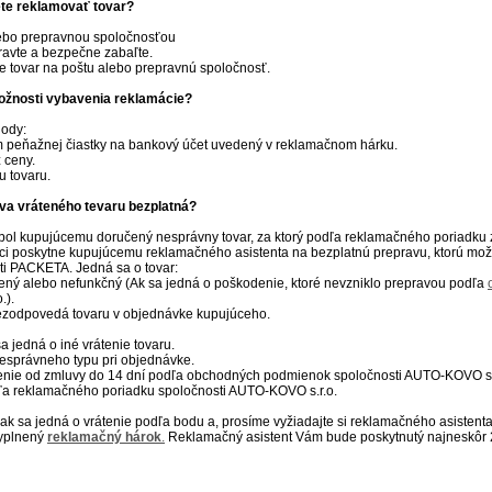
te reklamovať tovar?
ebo prepravnou spoločnosťou
ravte a bezpečne zabaľte.
e tovar na poštu alebo prepravnú spoločnosť.
ožnosti vybavenia reklamácie?
ody:
m peňažnej čiastky na bankový účet uvedený v reklamačnom hárku.
 ceny.
 tovaru.
va vráteného tevaru bezplatná?
bol kupujúcemu doručený nesprávny tovar, za ktorý podľa reklamačného poriadku 
ci poskytne kupujúcemu reklamačného asistenta na bezplatnú prepravu, ktorú mož
ti PACKETA. Jedná sa o tovar:
ený alebo nefunkčný (Ak sa jedná o poškodenie, ktoré nevzniklo prepravou podľa
.).
nezodpovedá tovaru v objednávke kupujúceho.
sa jedná o iné vrátenie tovaru.
nesprávneho typu pri objednávke.
enie od zmluvy do 14 dní podľa obchodných podmienok spoločnosti AUTO-KOVO s.
dľa reklamačného poriadku spoločnosti AUTO-KOVO s.r.o.
ak sa jedná o vrátenie podľa bodu a, prosíme vyžiadajte si reklamačného asistent
vyplnený
reklamačný hárok
.
Reklamačný asistent Vám bude poskytnutý najneskôr 2