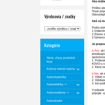
Ako môže
Poštou al
Tovar prip
Odovzdajt
Výrobcovia / značky
Aké sú m
Podľa doh
1.Vrátení
2.Zľavou z
3.Výmenou
Kategórie
Je prepra
a.Áno,
ak 
predávajú
spoločnos
Akcie. zľavy, posledné
1. Poškod
kusy
KOVO s.r.o
2. Ktorý 
Kožený interiér kabíny
b.Nie,
ak 
1. Výber 
Autochladničky
2. Odstúp
3. Iné po
Autoelektrika ->
V prípade 
Autoosvetlenie ->
pripojte 
Autonáradie