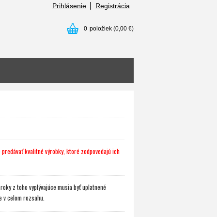
Prihlásenie
Registrácia
0
položiek
(0,00 €)
 predávať kvalitné výrobky, ktoré zodpovedajú ich
roky z toho vyplývajúce musia byť uplatnené
ie v celom rozsahu.