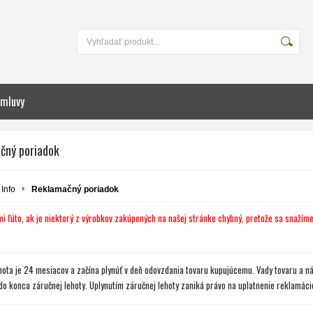
zmluvy
čný poriadok
Info
Reklamačný poriadok
i ľúto, ak je niektorý z výrobkov zakúpených na našej stránke chybný, pretože sa snažíme
hota je 24 mesiacov a začína plynúť v deň odovzdania tovaru kupujúcemu. Vady tovaru a ná
do konca záručnej lehoty. Uplynutím záručnej lehoty zaniká právo na uplatnenie reklamác