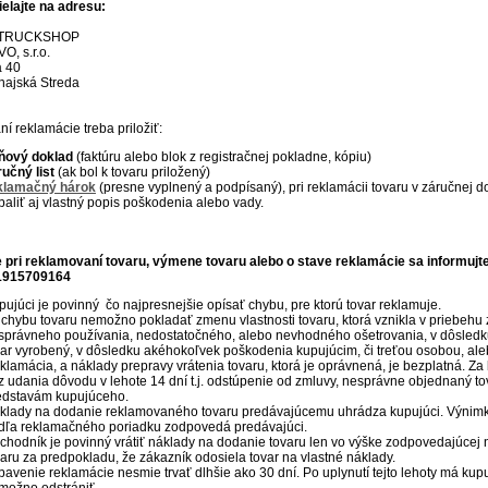
ielajte na adresu:
a TRUCKSHOP
, s.r.o.
á 40
ajská Streda
aní reklamácie treba priložiť:
ňový doklad
(faktúru alebo blok z registračnej pokladne, kópiu)
ručný list
(ak bol k tovaru priložený)
klamačný hárok
(
presne vyplnený a podpísaný), pri reklamácii tovaru v záručnej
ibaliť aj vlastný popis poškodenia alebo vady.
 pri reklamovaní tovaru, výmene tovaru alebo o stave reklamácie sa informujt
1915709164
pujúci je povinný čo najpresnejšie opísať chybu, pre ktorú tovar reklamuje.
 chybu tovaru nemožno pokladať zmenu vlastnosti tovaru, ktorá vznikla v priebehu 
správneho používania, nedostatočného, alebo nevhodného ošetrovania, v dôsledku 
var vyrobený, v dôsledku akéhokoľvek poškodenia kupujúcim, či treťou osobou, a
klamácia, a náklady prepravy vrátenia tovaru, ktorá je oprávnená, je bezplatná. Za
z udania dôvodu v lehote 14 dní t.j. odstúpenie od zmluvy, nesprávne objednaný tov
edstavám kupujúceho.
klady na dodanie reklamovaného tovaru predávajúcemu uhrádza kupujúci. Výnimkou
dľa reklamačného poriadku zodpovedá predávajúci.
chodník je povinný vrátiť náklady na dodanie tovaru len vo výške zodpovedajúc
varu za predpokladu, že zákazník odosiela tovar na vlastné náklady.
bavenie reklamácie nesmie trvať dlhšie ako 30 dní. Po uplynutí tejto lehoty má kupu