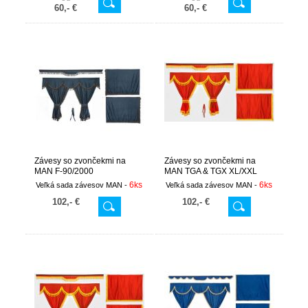
60,- €
60,- €
Závesy so zvončekmi na
Závesy so zvončekmi na
MAN F-90/2000
MAN TGA & TGX XL/XXL
vysoká kabína
6ks
6ks
Veľká sada závesov MAN -
Veľká sada závesov MAN -
102,- €
102,- €