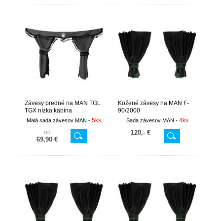
Závesy predné na MAN TGL
Kožené závesy na MAN F-
TGX nízka kabína
90/2000
5ks
4ks
Malá sada závesov MAN -
Sada závesov MAN -
od
120,- €
69,90 €