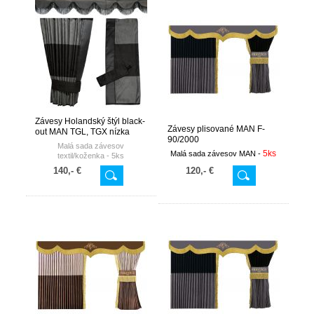
Závesy Holandský štýl black-
Závesy plisované MAN F-
out MAN TGL, TGX nízka
90/2000
kabína
Malá sada závesov
5ks
Malá sada závesov MAN -
textil/koženka -
5ks
140,- €
120,- €