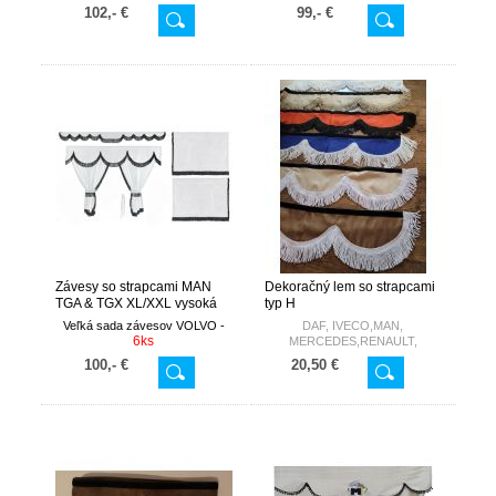
102,- €
99,- €
Závesy so strapcami MAN
Dekoračný lem so strapcami
TGA & TGX XL/XXL vysoká
typ H
kabína
Veľká sada závesov VOLVO -
DAF, IVECO,MAN,
6ks
MERCEDES,RENAULT,
SCANIA, VOLVO
100,- €
20,50 €