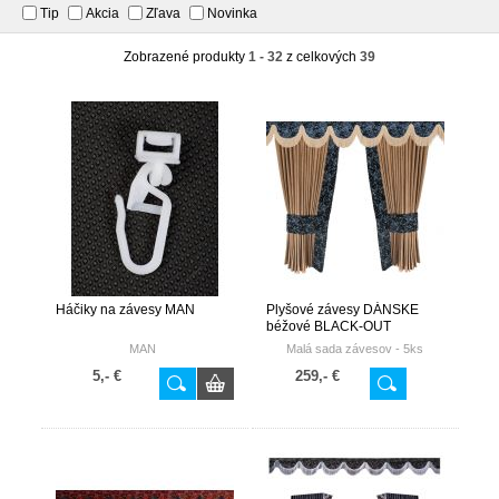
Tip
Akcia
Zľava
Novinka
Zobrazené produkty
1 - 32
z celkových
39
Háčiky na závesy MAN
Plyšové závesy DÁNSKE
béžové BLACK-OUT
MAN
Malá sada závesov -
5ks
5,- €
259,- €