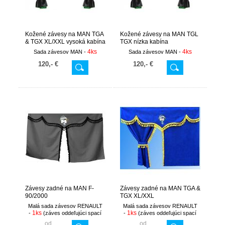
Kožené závesy na MAN TGA
Kožené závesy na MAN TGL
& TGX XL/XXL vysoká kabína
TGX nízka kabína
4ks
4ks
Sada závesov MAN -
Sada závesov MAN -
120,- €
120,- €
Závesy zadné na MAN F-
Závesy zadné na MAN TGA &
90/2000
TGX XL/XXL
Malá sada závesov RENAULT
Malá sada závesov RENAULT
1ks
1ks
-
(
záves oddeľujúci spací
-
(
záves oddeľujúci spací
kút
)
kút
)
od
od