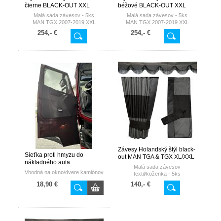
čierne BLACK-OUT XXL
béžové BLACK-OUT XXL
Malá sada závesov - 5ks
Malá sada závesov -
5ks
MAN TGX 2007-2019 XXL
MAN TGX 2007-2019 XXL
kabína
kabína
254,- €
254,- €
Závesy Holandský štýl black-
Sieťka proti hmyzu do
out MAN TGA & TGX XL/XXL
nákladného auta
vysoká kabína do 2020
Malá sada závesov
Vhodná na okno/dvere kamiónov
textil/koženka -
5ks
18,90 €
140,- €