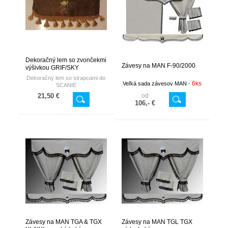
Dekoračný lem so zvončekmi
Závesy na MAN F-90/2000
výšivkou GRIF/SKY
Dekoračný lem so strapcami do
6ks
Veľká sada závesov MAN -
SCANIE
21,50 €
od
106,- €
Závesy na MAN TGA & TGX
Závesy na MAN TGL TGX