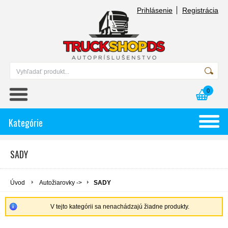
Prihlásenie
Registrácia
0
Kategórie
SADY
Úvod
Autožiarovky ->
SADY
V tejto kategórii sa nenachádzajú žiadne produkty.