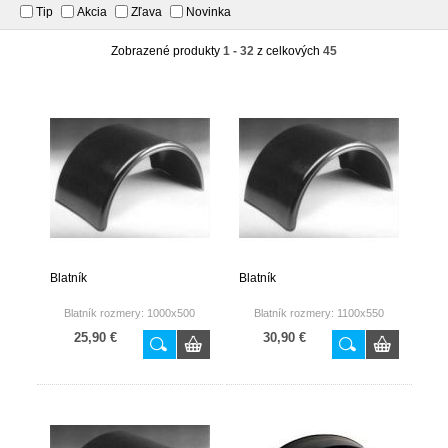
Tip
Akcia
Zľava
Novinka
Zobrazené produkty
1 - 32
z celkových
45
Blatník
Blatník
Blatník rozmery: 1000x500
Blatník rozmery: 1100x550
25,90 €
30,90 €