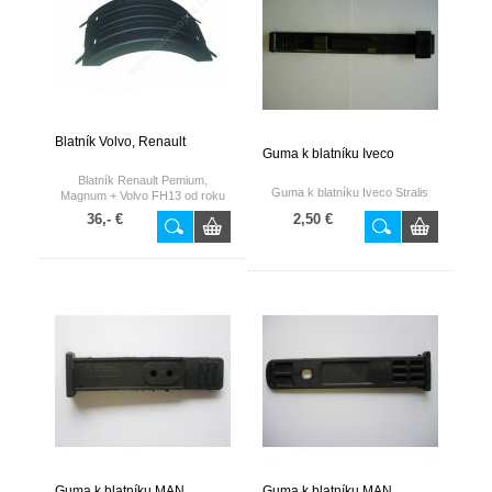
Blatník Volvo, Renault
Guma k blatníku Iveco
Blatník Renault Pemium,
Guma k blatníku Iveco Stralis
Magnum + Volvo FH13 od roku
2010
36,- €
2,50 €
Guma k blatníku MAN
Guma k blatníku MAN,