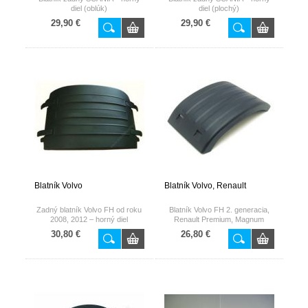
diel (oblúk)
diel (plochý)
29,90 €
29,90 €
Blatník Volvo
Blatník Volvo, Renault
Zadný blatník Volvo FH od roku
Blatník Volvo FH 2. generacia,
2008, 2012 – horný diel
Renault Premium, Magnum
30,80 €
26,80 €