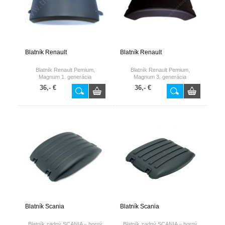
Blatník Renault
Blatník Renault
Blatník Renault Pemium,
Blatník Renault Pemium,
Magnum 1. generácia
Magnum 3. generácia
nižší/plochý
36,- €
36,- €
Blatník Scania
Blatník Scania
Blatník zadný SCANIA – horný
Blatník zadný SCANIA – horný