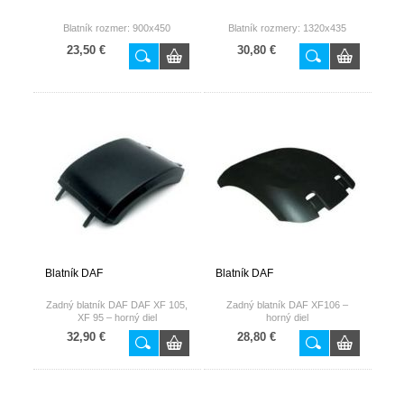
Blatník rozmer: 900x450
Blatník rozmery: 1320x435
23,50 €
30,80 €
Blatník DAF
Blatník DAF
Zadný blatník DAF DAF XF 105,
Zadný blatník DAF XF106 –
XF 95 – horný diel
horný diel
32,90 €
28,80 €