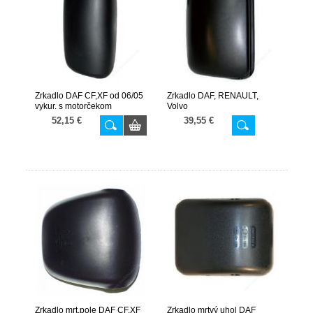
Zrkadlo DAF CF,XF od 06/05
Zrkadlo DAF, RENAULT,
vykur. s motorčekom
Volvo
52,15 €
39,55 €
Zrkadlo mrt.pole DAF CF,XF
Zrkadlo mrtvý uhol DAF