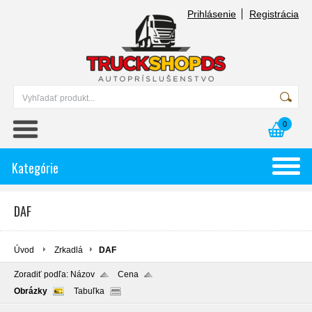
Prihlásenie
Registrácia
0
Kategórie
DAF
Úvod
Zrkadlá
DAF
Zoradiť podľa:
Názov
Cena
Obrázky
Tabuľka