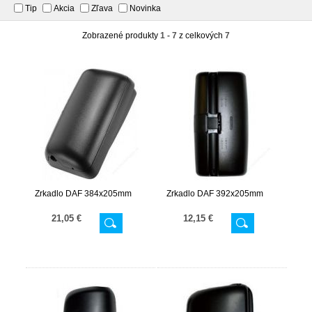
Tip
Akcia
Zľava
Novinka
Zobrazené produkty
1 - 7
z celkových
7
Zrkadlo DAF 384x205mm
Zrkadlo DAF 392x205mm
21,05 €
12,15 €