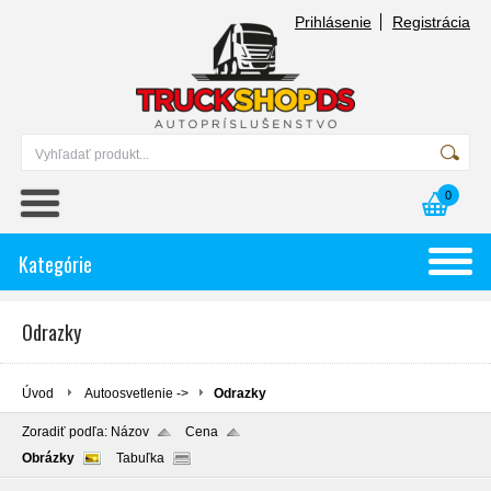
Prihlásenie
Registrácia
0
Kategórie
Odrazky
Úvod
Autoosvetlenie ->
Odrazky
Zoradiť podľa:
Názov
Cena
Obrázky
Tabuľka