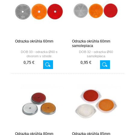
Odrazka okrúhla 60mm
Odrazka okrúhla 60mm
samolepiaca
DOB 33 - odrazka Ø60 s
DOB 32 - odrazka Ø60
otvorom v strede
samolepiaca
0,75 €
0,95 €
Odrazka okrúhla 80mm
Odrazka okrúhla 85mm