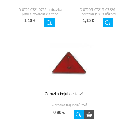
D 0720,0721,0722 - odrazka
D 0720/1,0721/1,0722/1 -
Ø80 s otvorom v strede
odrazka Ø85 s uškami
1,10 €
1,15 €
Odrazka trojuholníková
Odrazka trojuholníková
0,90 €