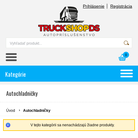
Prihlásenie
Registrácia
0
Kategórie
Autochladničky
Úvod
Autochladničky
V tejto kategórii sa nenachádzajú žiadne produkty.