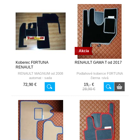
Akcia
Koberec F0RTUNA
RENAULT GAMA T od 2017
RENAULT
RENAULT MAGNUM od 2008
Podlahové koberce F0RTUNA
automat - sada
čierna -sivá
komplet|n|Textilný s gumenou
72,90 €
19,- €
spodnou stranou
28,90 €