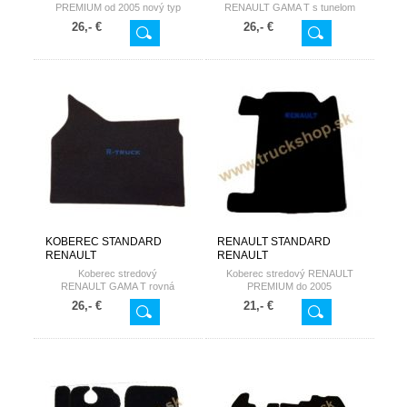
PREMIUM od 2005 nový typ
RENAULT GAMA T s tunelom
26,- €
26,- €
KOBEREC STANDARD
RENAULT STANDARD
RENAULT
RENAULT
Koberec stredový
Koberec stredový RENAULT
RENAULT GAMA T rovná
PREMIUM do 2005
podlaha
26,- €
21,- €