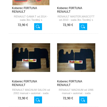
Koberec F0RTUNA
Koberec F0RTUNA
RENAULT
RENAULT
RENAULT GAMA T od 2014 -
RENAULT MASTER,MASCOTT
sada 3ks Textilný s
od 2010 - sada 3ks Textilný s
nepremokavou spodnou stranou
nepremokavou spodnou stranou
72,90 €
72,90 €
Koberec F0RTUNA
Koberec F0RTUNA
RENAULT
RENAULT
RENAULT MAGNUM SALON od
RENAULT MAGNUM od 1996
2002 manual + automat - sada
manual + automat - sada
komplet|n|Textilný s gumenou
komplet|n|Textilný s gumenou
72,90 €
72,90 €
spodnou stranou
spodnou stranou