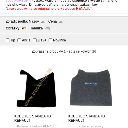
sada FORTUNA
- vysokokvalitné hrubé autokoberce z vyššie strihaného
hustého vlasu. Dlhá životnosť, pre náročnejších zákazníkov.
Naše výrobky nie sú originálne diely výrobcu RENAULT.
Zoradiť podľa:
Názov
Cena
Obrázky
Tabuľka
Tip
Akcia
Zľava
Novinka
Zobrazené produkty
1 - 26
z celkových
26
KOBEREC STANDARD
KOBEREC STANDARD
RENAULT
RENAULT
Koberec stredový RENAULT
Koberec stredový