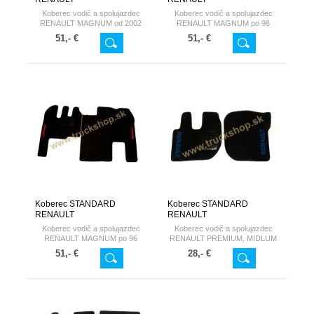
Koberec vodič a spolujazdec
Koberec vodič a spolujazdec
RENAULT MAGNUM od 2002
RENAULT MAGNUM po 96
SALON
51,- €
51,- €
Koberec STANDARD
Koberec STANDARD
RENAULT
RENAULT
Koberec vodič a spolujazdec
Koberec vodič a spolujazdec
RENAULT MAGNUM po 96
RENAULT PREMIUM, MIDLUM
otáčacia stolička
51,- €
28,- €