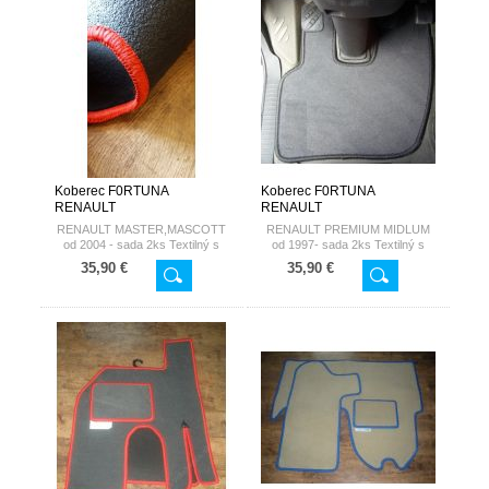
Koberec F0RTUNA
Koberec F0RTUNA
RENAULT
RENAULT
RENAULT MASTER,MASCOTT
RENAULT PREMIUM MIDLUM
od 2004 - sada 2ks Textilný s
od 1997- sada 2ks Textilný s
nepremokavou spodnou stranou
nepremokavou spodnou stranou
35,90 €
35,90 €