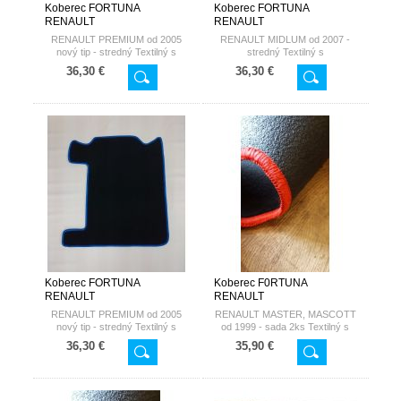
Koberec FORTUNA
Koberec FORTUNA
RENAULT
RENAULT
RENAULT PREMIUM od 2005
RENAULT MIDLUM od 2007 -
nový tip - stredný Textilný s
stredný Textilný s
nepremokavou spodnou stranou
nepremokavou spodnou stranou
36,30 €
36,30 €
Koberec FORTUNA
Koberec F0RTUNA
RENAULT
RENAULT
RENAULT PREMIUM od 2005
RENAULT MASTER, MASCOTT
nový tip - stredný Textilný s
od 1999 - sada 2ks Textilný s
nepremokavou spodnou stranou
nepremokavou spodnou stranou
36,30 €
35,90 €