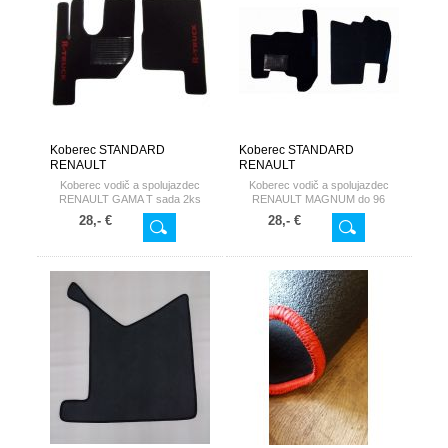
Koberec STANDARD
Koberec STANDARD
RENAULT
RENAULT
Koberec vodič a spolujazdec
Koberec vodič a spolujazdec
RENAULT GAMA T sada 2ks
RENAULT MAGNUM do 96
28,- €
28,- €