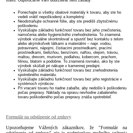
stavu. Odporúčame Vám dodržiavať tieto zásady:
Ponechajte si všetky obalové materiály k tovaru, aby ste ho
vedeli vrátiť nepoškodený a kompletný.
Neodstraňujte ochranné fólie, aby ste predišli zbytočnému
poškodeniu.
Vyskúšajte základnú funkčnosť tovaru bez jeho znečistenia,
namočenia alebo hygienického znehodnotenia. To znamená
výrobok vizuálne skontrolovať a spustiť bez kontaktu s telom
alebo akýmikoľvek látkami a materiálmi – napr. vodou,
potravinami, nápojmi, čistiacimi prostriedkami, pracími
prostriedkami, bielizňou, benzínom, naftou, olejom, trávou,
maltou, drevom, murivom, podlahou, kobercom, prachom,
hlinou, blatom a podobne. To znamená rovnako, ako by ste
výrobok skúšali pri nákupe v kamennej predajni.
Vyskúšajte základnú funkčnosť tovaru bez znehodnotenia
spotrebného materiálu.
Vyskúšajte základnú funkčnosť tovaru bez jeho registrácie v
systémoch výrobcov.
Pri vracaní tovaru ho riadne zabaľte, aby nedošlo k poškodeniu
počas prepravy. Náklady na opravu nevhodne zabaleného
tovaru poškodeného počas prepravy znáša spotrebiteľ.
Formulár na odstúpenie od zmluvy
Upozorňujeme Vážených zákazníkov, že "Formulár na
odstúpenie od zmluvy" nie je podmienkou možného vrátenia