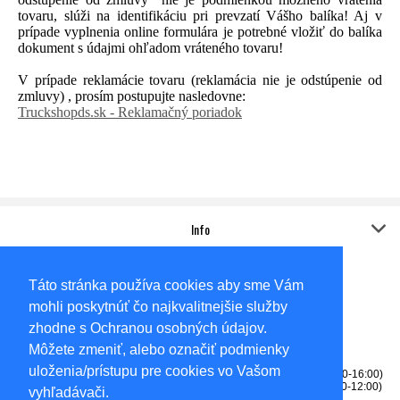
tovaru, slúži na identifikáciu pri prevzatí Vášho balíka! Aj v
prípade vyplnenia online formulára je potrebné vložiť do balíka
dokument s údajmi ohľadom vráteného tovaru!
V prípade reklamácie tovaru (reklamácia nie je odstúpenie od
zmluvy) , prosím postupujte nasledovne:
Truckshopds.sk - Reklamačný poriadok
Info
Kontakt
Adresa:
Táto stránka používa cookies aby sme Vám
Sídlo
AUTO-KOVO,s.r.o.
mohli poskytnúť čo najkvalitnejšie služby
Gabčíkovská 6585/62A
Dunajská Streda
zhodne s Ochranou osobných údajov.
92901
Môžete zmeniť, alebo označiť podmienky
Okresný súd Trnava, Oddiel: Sro, Vložka číslo: 14057/T
uloženia/prístupu pre cookies vo Vašom
Tel: 0905256531 - predajňa (PONDELOK-PIATOK 8:00-12:00, 13:00-16:00)
Tel: 0915709164 - fakturácia, reklamácie (PONDELOK-PIATOK 8:00-12:00)
vyhľadávači.
info@truckshopds.sk