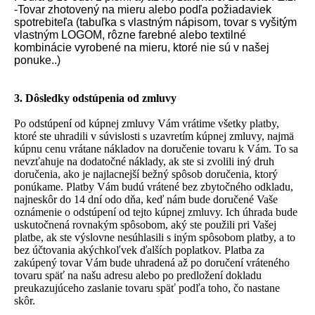
-Tovar zhotovený na mieru alebo podľa požiadaviek
spotrebiteľa (tabuľka s vlastným nápisom, tovar s vyšitým
vlastným LOGOM, rôzne farebné alebo textilné
kombinácie vyrobené na mieru, ktoré nie sú v našej
ponuke..)
3. Dôsledky odstúpenia od zmluvy
Po odstúpení od kúpnej zmluvy Vám vrátime všetky platby,
ktoré ste uhradili v súvislosti s uzavretím kúpnej zmluvy, najmä
kúpnu cenu vrátane nákladov na doručenie tovaru k Vám. To sa
nevzťahuje na dodatočné náklady, ak ste si zvolili iný druh
doručenia, ako je najlacnejší bežný spôsob doručenia, ktorý
ponúkame. Platby Vám budú vrátené bez zbytočného odkladu,
najneskôr do 14 dní odo dňa, keď nám bude doručené Vaše
oznámenie o odstúpení od tejto kúpnej zmluvy. Ich úhrada bude
uskutočnená rovnakým spôsobom, aký ste použili pri Vašej
platbe, ak ste výslovne nesúhlasili s iným spôsobom platby, a to
bez účtovania akýchkoľvek ďalších poplatkov. Platba za
zakúpený tovar Vám bude uhradená až po doručení vráteného
tovaru späť na našu adresu alebo po predložení dokladu
preukazujúceho zaslanie tovaru späť podľa toho, čo nastane
skôr.