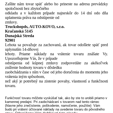
Zašlite nám tovar späť alebo ho prineste na adresu prevádzky
spoločnosti bez zbytočného
odkladu a v každom prípade najneskôr do 14 dní odo dňa
uplatnenia práva na odstúpenie od
zmluvy.
Truckshopds, AUTO-KOVO, s.r.o.
Kračanská 5145
Dunajská Streda
92901
Lehota sa považuje za zachovanú, ak tovar odošlete späť pred
uplynutím 14-dňovej
lehoty. Priame náklady na vrátenie tovaru znášate Vy.
Upozorňujeme Vás, že v prípade
odstúpenia od kúpnej zmluvy zodpovedáte za akékoľvek
zníženie hodnoty tovaru v dôsledku
zaobchádzania s ním v čase od jeho doručenia do momentu jeho
vrátenia iným spôsobom,
než aký je potrebný na zistenie povahy, vlastností a funkčnosti
tovaru.
Funkčnosť tovaru môžete vyskúšať tak, ako by ste to urobili priamo v
kamennej predajni. Pri zaobchádzaní s tovarom nad tento rámec
(hlavne jeho znečistenie, poškodenie, namočenie, použitie) Vám
budú pri vrátení účtované náklady na uvedenie tovaru do pôvodného