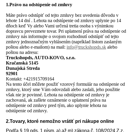
1.Právo na odstúpenie od zmluvy
Máte právo odstúpiť od tejto zmluvy bez uvedenia dôvodu v
lehote 14 dní . Lehota na odstúpenie od zmluvy uplynie po 14
dňoch
keď Vy alebo Vami určená tretia osoba s výnimkou
dopravcu prevezmete tovar.
Pri uplatnení práva na odstúpenie od
zmluvy nás informujte o svojom rozhodnutí odstúpiť od tejto
zmluvy jednoznačným vyhlásením (napríklad listom zaslaným
poštou alebo e-mailom) na mail:
info@truckshopds.sk
alebo
poštou na adresu:
Truckshopds, AUTO-KOVO, s.r.o.
Kračanská 5145
Dunajská Streda
92901
Kontakt: +421915709164
Na tento účel môžete použiť vzorový formulár na odstúpenie od
zmluvy, ktorý sme Vám odovzdali alebo zaslali, jeho použitie
však nie je povinné. Lehota na odstúpenie od zmluvy je
zachovaná, ak zašlete oznámenie o uplatnení práva na
odstúpenie od zmluvy pred tým, ako uplynie lehota na
odstúpenie od zmluvy.
2.Tovary, ktoré nemožno vrátiť pri nákupe online
Podľa § 19 ods. 1 písm. a) až m) zákona č. 108/2024 Z.z.