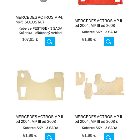
MERCEDES ACTROS MP4,
MERCEDES ACTROS MP II
MP5 SOLOSTAR
od 2004, MP III od 2008
K
oberce PESTIGE - 3 SADA
neodpružené sedadlo
Koberce SKY - 3 SADA
Koženka - ošúchaný vzhľad.
spolujazdca
107,95 €
61,90 €
MERCEDES ACTROS MP II
MERCEDES ACTROS MP II
od 2004, MP III od 2008
od 2004, MP III od 2008 s
odpružené sedadlo
tunelom motora
Koberce SKY - 3 SADA
Koberce SKY - 3 SADA
spolujazdca
61,90 €
61,90 €