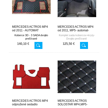
MERCEDES ACTROS MP4
MERCEDES ACTROS MP4
od 2011 - AUTOMAT
od 2011, MP5- automat-
ROYAL-line
Koberce 3D - 3 SADA
dvojito
Komplet sada kobercov+kryty-
prešívané
Dvojito prešívané
140,10 €
125,50 €
MERCEDES ACTROS MP4
MERCEDES ACTROS
odpružené sedadlo
SOLOSTAR MP4,MP5-