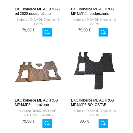
EKO koberce MB ACTROS L
EKO koberce MB ACTROS
od 2022 neodpružené
MP4/MP5 neodpružené
sedadlo spolujazdca
sedadlo spolujazdca-
Koberce DIAMOND lesklé - 3
Koberce DIAMOND lesklé - 3
AUTOMAT
SADA
SADA
79,90 €
79,90 €
EKO koberce MB ACTROS
EKO koberce MB ACTROS
MP4/MP5 odpružené
MP4/MP5 SOLOSTAR
sedadlo spolujazdca -
CONCEPT - AUTOMAT
Koberce DIAMOND lesklé -
Koberce DIAMOND lesklé - 3
AUTOMAT
AUTOMAT - 3 SADA
SADA
79,90 €
89,- €