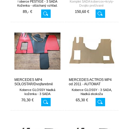
spolujazdca od 2011-
ROYAL-Line
K
oberce PESTIGE - 3 SADA
Komplet SADA kobercov+kryty-
AUTOMAT
Koženka - ošúchaný vzhľad.
Dvojito prešívané
89,- €
150,60 €
MERCEDES MP4
MERCEDES ACTROS MP4
SOLOSTAR/Dvojfarebné
od 2011 - AUTOMAT
Koberce GLOSSY hladká
Koberce GLOSSY - 3 SADA,
koženka - 3 SADA
hladká ekokoža
70,30 €
65,30 €