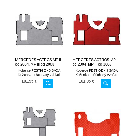
MERCEDES ACTROS MP II
MERCEDES ACTROS MP II
od 2004, MP III od 2008
od 2004, MP III od 2008
neodpružené sedadlo
odpružené sedadlo
K
oberce PESTIGE - 3 SADA
K
oberce PESTIGE - 3 SADA
spolujazdca
spolujazdca
Koženka - ošúchaný vzhľad.
Koženka - ošúchaný vzhľad.
101,95 €
101,95 €