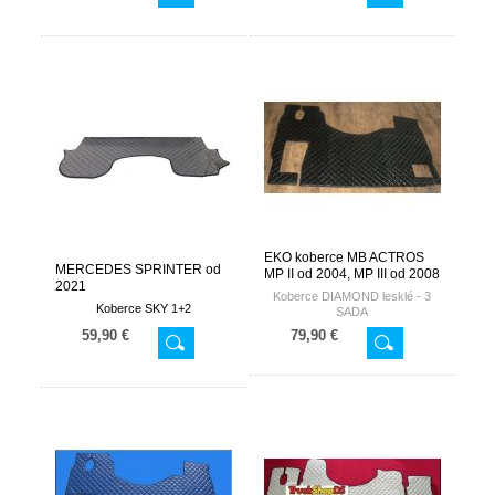
EKO koberce MB ACTROS
MERCEDES SPRINTER od
MP II od 2004, MP III od 2008
2021
neodpružené sedadlo
Koberce DIAMOND lesklé - 3
spolujazdca
Koberce SKY 1+2
SADA
59,90 €
79,90 €