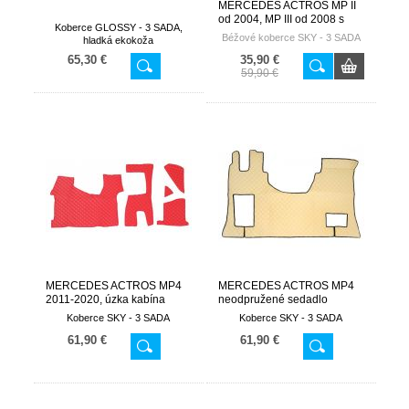
MERCEDES ACTROS MP II
od 2004, MP III od 2008 s
Koberce GLOSSY - 3 SADA,
tunelom motora
Béžové koberce SKY - 3 SADA
hladká ekokoža
65,30 €
35,90 €
59,90 €
MERCEDES ACTROS MP4
MERCEDES ACTROS MP4
2011-2020, úzka kabína
neodpružené sedadlo
spolujazdca od 2011-
Koberce SKY - 3 SADA
Koberce SKY - 3 SADA
AUTOMAT
61,90 €
61,90 €