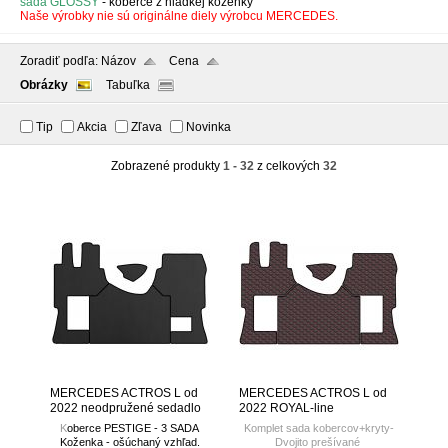
sada GLOSSY
- koberce z hladkej koženky
Naše výrobky nie sú originálne diely výrobcu MERCEDES.
Zoradiť podľa:
Názov
Cena
Obrázky
Tabuľka
Tip
Akcia
Zľava
Novinka
Zobrazené produkty
1 - 32
z celkových
32
MERCEDES ACTROS L od
MERCEDES ACTROS L od
2022 neodpružené sedadlo
2022 ROYAL-line
spolujazdca
K
oberce PESTIGE - 3 SADA
Komplet sada kobercov+kryty-
Koženka - ošúchaný vzhľad.
Dvojito prešívané