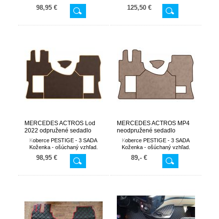
98,95 €
125,50 €
MERCEDES ACTROS Lod
MERCEDES ACTROS MP4
2022 odpružené sedadlo
neodpružené sedadlo
spolujazdca
spolujazdca od 2011-
K
oberce PESTIGE - 3 SADA
K
oberce PESTIGE - 3 SADA
AUTOMAT
Koženka - ošúchaný vzhľad.
Koženka - ošúchaný vzhľad.
98,95 €
89,- €