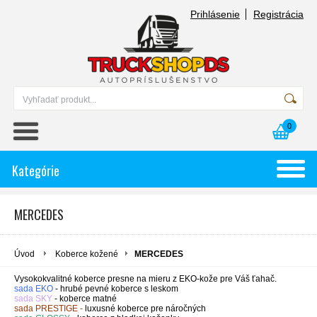
Prihlásenie
Registrácia
0
Kategórie
MERCEDES
Úvod
Koberce kožené
MERCEDES
Vysokokvalitné koberce presne na mieru z EKO-kože pre Váš ťahač.
sada EKO
- hrubé pevné koberce s leskom
sada SKY
- koberce matné
sada PRESTIGE -
luxusné koberce pre náročných