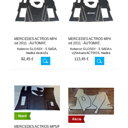
MERCEDES ACTROS MP4
MERCEDES ACTROS MP4
od 2011 - AUTOMAT,
od 2011 - AUTOMAT,
koberce+kryt nadstavca
koberce+kryt nadstavca
Koberce GLOSSY - 5 SADA,
Koberce GLOSSY - 5 SADA s
ACTROSx3
hladká ekokoža
výšivkami ACTROS,
hladká
ekokoža
82,45 €
113,45 €
Nové
Akcia
MERCEDES ACTROS MP5/F