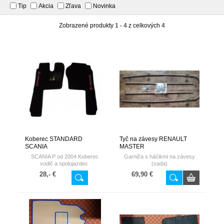
Tip
Akcia
Zľava
Novinka
Zobrazené produkty
1 - 4
z celkových
4
Koberec STANDARD
Tyč na závesy RENAULT
SCANIA
MASTER
SCANIA P od 2004 Koberec
Garniža s háčikmi na závesy
vodič a spolujazdec
(sada)
28,- €
69,90 €