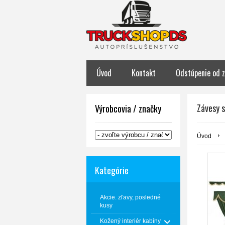
Úvod
Kontakt
Odstúpenie od 
Závesy 
Výrobcovia / značky
Úvod
Kategórie
Akcie. zľavy, posledné
kusy
Kožený interiér kabíny