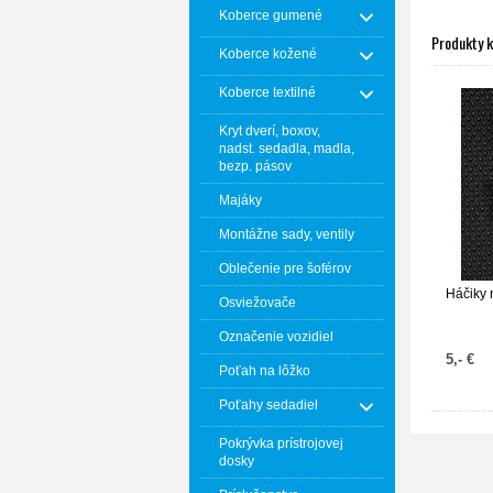
Koberce gumené
Produkty 
Koberce kožené
Koberce textilné
Kryt dverí, boxov,
nadst. sedadla, madla,
bezp. pásov
Majáky
Montážne sady, ventily
Oblečenie pre šoférov
Háčiky 
Osviežovače
Označenie vozidiel
5,- €
Poťah na lôžko
Poťahy sedadiel
Pokrývka prístrojovej
dosky