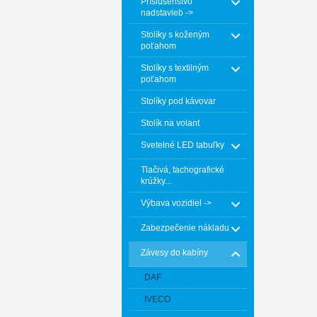
Príslušenstvo
nadstavieb ->
Stolíky s koženým
poťahom
Stolíky s textilným
poťahom
Stolíky pod kávovar
Stolík na volant
Svetelné LED tabuľky
Tlačivá, tachografické
krúžky...
Výbava vozidiel ->
Zabezpečenie nákladu
Závesy do kabíny
DAF
IVECO