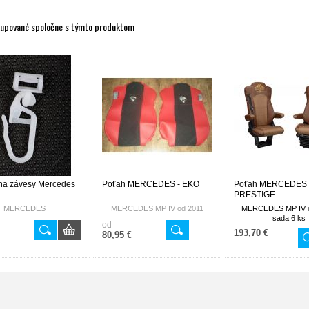
kupované spoločne s týmto produktom
na závesy Mercedes
Poťah MERCEDES - EKO
Poťah MERCEDES 
PRESTIGE
MERCEDES
MERCEDES MP IV od 2011
MERCEDES MP IV o
sada 6 ks
od
Koženka - ošúchaný
193,70 €
80,95 €