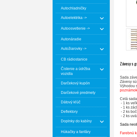
Autochladničky
Autoelektrika ->
Autoosvetlenie ->
Autonáradie
Autožiarovky ->
CB rádiostanice
Závesy s 
Čistenie a údržba
vozidla
Sada záve
Závesy sú 
Darčekový kupón
Výhodou s
poznámok 
Darčekové predmety
Celá sad
Dátový kľúč
- 1 ks
veľ
- 1 ks zá
Deflektory
- 2 ks
boč
- 2 ks uv
Doplnky do kabíny
Sada neob
Húkačky a fanfáry
Farebnú k