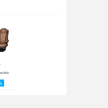
-
d 2011-
 vzhľad.