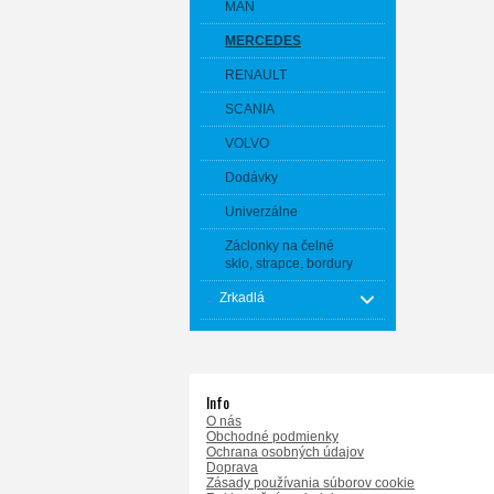
MAN
MERCEDES
RENAULT
SCANIA
VOLVO
Dodávky
Univerzálne
Záclonky na čelné
sklo, strapce, bordury
Zrkadlá
Info
O nás
Obchodné podmienky
Ochrana osobných údajov
Doprava
Zásady používania súborov cookie