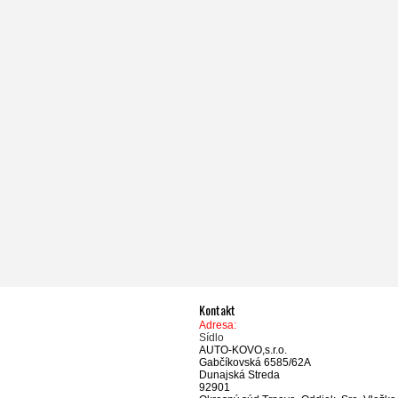
Kontakt
Adresa:
Sídlo
AUTO-KOVO,s.r.o.
Gabčíkovská 6585/62A
Dunajská Streda
92901