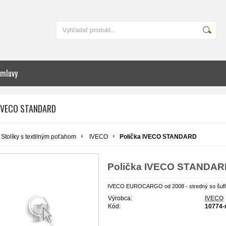
zmluvy
 IVECO STANDARD
Stolíky s textilným poťahom
IVECO
Polička IVECO STANDARD
Polička IVECO STANDAR
IVECO EUROCARGO od 2008 - stredný so šuf
Výrobca:
IVECO
Kód:
10774-