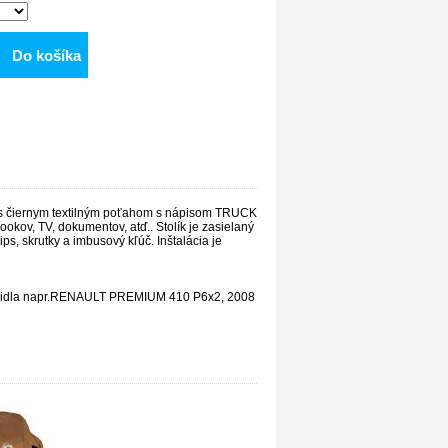
Do košíka
y s čiernym textilným poťahom s nápisom TRUCK
ookov, TV, dokumentov, atď.. Stolík je zasielaný
ps, skrutky a imbusový kľúč. Inštalácia je
 vozidla napr.RENAULT PREMIUM 410 P6x2, 2008