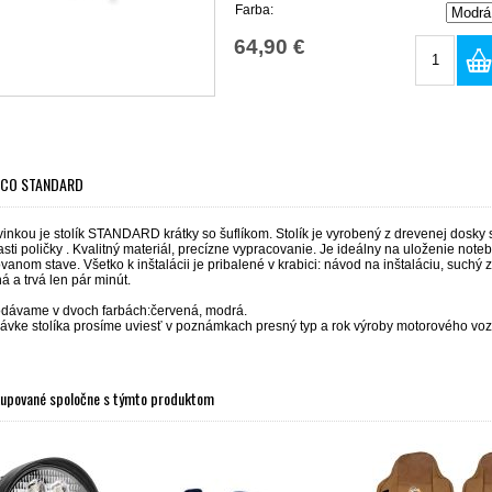
Farba:
64,90 €
VECO STANDARD
inkou je stolík STANDARD krátky so šuflíkom. Stolík je vyrobený z drevenej dosk
asti poličky . Kvalitný materiál, precízne vypracovanie. Je ideálny na uloženie noteb
anom stave. Všetko k inštalácii je pribalené v krabici: návod na inštaláciu, suchý zi
 a trvá len pár minút.
odávame v dvoch farbách:červená, modrá.
návke stolíka prosíme uviesť v poznámkach presný typ a rok výroby motorového
kupované spoločne s týmto produktom