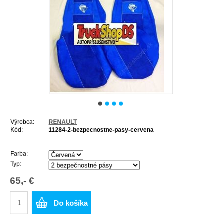
Výrobca:
RENAULT
Kód:
11284-2-bezpecnostne-pasy-cervena
Farba:
Typ:
65,- €
Do košíka