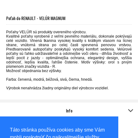
Poťah do RENAULT - VELÚR MAGNUM
Poťahy VELÚR sú produkty overeného výrobcu.
Kvalitné poťahy vyrobené z veľmi pevného materiálu, dokonale pokrývajú
celé vozidlo. Vlnená tkanina vysokej kvality s krátkym vlasom na lícnej
strane, vnútorná strana po celej časti spevnená penovou vrstvou.
Predtvarované autopoťahy poskytujú vysoký komfort sedenia. Velúrové
poťahy sú ľahko udržiavateľné a odolnejšie voči oteru - dlhšia životnosť a
lepší pocit z jazdy - optimálnejšia ochrana, elegantný design, vyššia
odolnosť, lepšia kvalita, ľahšie čistenie. Motív výšivky: orol s prvým
písmenom značky vozidla - R.
Možnosť objednania bez výšivky.
Farba: červená, modrá, béžová, sivá, čierna, hnedá.
Výrobok nenahrádza žiadny originálny diel výrobcov vozidiel.
Info
Kontakt
Adresa:
Táto stránka používa cookies aby sme Vám
Sídlo
AUTO-KOVO,s.r.o.
mohli poskytnúť čo najkvalitnejšie služby