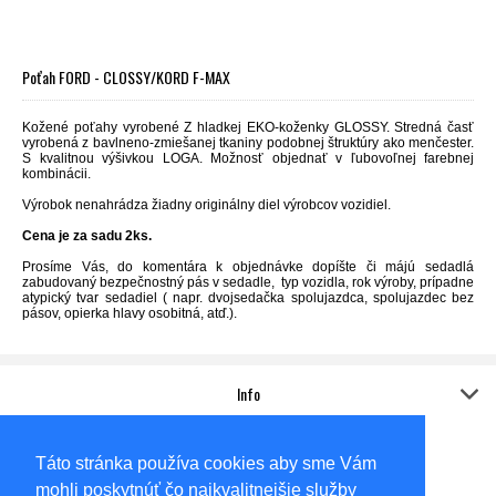
Poťah FORD - CLOSSY/KORD F-MAX
Kožené poťahy vyrobené Z hladkej EKO-koženky GLOSSY. Stredná časť
vyrobená z
bavlneno-
zmiešanej tkaniny
podobnej štruktúry ako
menčester.
S kvalitnou výšivkou LOGA. Možnosť objednať v ľubovoľnej farebnej
kombinácii.
Výrobok nenahrádza žiadny originálny diel výrobcov vozidiel.
Cena je za sadu 2ks.
Prosíme Vás, do komentára k objednávke dopíšte či májú sedadlá
zabudovaný bezpečnostný pás v sedadle, typ vozidla, rok výroby, prípadne
atypický tvar sedadiel ( napr. dvojsedačka spolujazdca, spolujazdec bez
pásov, opierka hlavy osobitná, atď.).
Info
Kontakt
Adresa:
Táto stránka používa cookies aby sme Vám
Sídlo
AUTO-KOVO,s.r.o.
mohli poskytnúť čo najkvalitnejšie služby