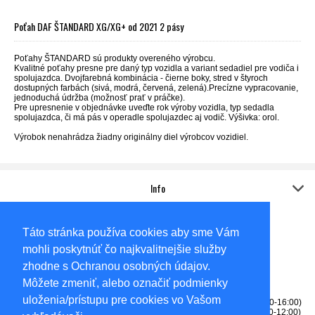
Poťah DAF ŠTANDARD XG/XG+ od 2021 2 pásy
Poťahy ŠTANDARD sú produkty overeného výrobcu.
Kvalitné poťahy presne pre daný typ vozidla a variant sedadiel
pre vodiča i
spolujazdca
. Dvojfarebná kombinácia - čierne boky, stred v štyroch
dostupných farbách (sivá, modrá, červená, zelená).Precízne vypracovanie,
jednoduchá údržba (možnosť prať v práčke).
Pre upresnenie v objednávke uveďte rok výroby vozidla, typ sedadla
spolujazdca, či má pás v operadle spolujazdec aj vodič. Výšivka: orol.
Výrobok nenahrádza žiadny originálny diel výrobcov vozidiel.
Info
Kontakt
Adresa:
Táto stránka používa cookies aby sme Vám
Sídlo
AUTO-KOVO,s.r.o.
mohli poskytnúť čo najkvalitnejšie služby
Gabčíkovská 6585/62A
Dunajská Streda
zhodne s Ochranou osobných údajov.
92901
Môžete zmeniť, alebo označiť podmienky
Okresný súd Trnava, Oddiel: Sro, Vložka číslo: 14057/T
uloženia/prístupu pre cookies vo Vašom
Tel: 0905256531 - predajňa (PONDELOK-PIATOK 8:00-12:00, 13:00-16:00)
Tel: 0915709164 - fakturácia, reklamácie (PONDELOK-PIATOK 8:00-12:00)