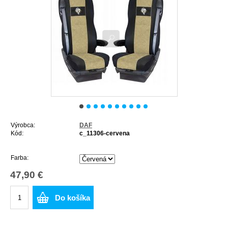
Výrobca:
DAF
Kód:
c_11306-cervena
Farba:
47,90 €
Do košíka