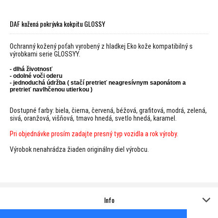
DAF kožená pokrývka kokpitu GLOSSY
Ochranný kožený poťah vyrobený z hladkej Eko kože kompatibilný s
výrobkami serie GLOSSYY.
- dlhá životnosť
- odolné voči oderu
- jednoduchá údržba ( stačí pretrieť neagresívnym saponátom a
pretrieť navlhčenou utierkou )
Dostupné farby: biela, čierna, červená, béžová, grafitová, modrá, zelená,
sivá, oranžová, višňová, tmavo hnedá, svetlo hnedá, karamel.
Pri objednávke prosím zadajte presný typ vozidla a rok výroby.
Výrobok nenahrádza žiaden originálny diel výrobcu.
Info
Kontakt