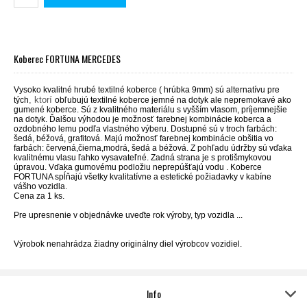
Koberec FORTUNA MERCEDES
Vysoko kvalitné hrubé textilné koberce ( hrúbka 9mm) sú alternatívu pre
, ktorí
tých
obľubujú textilné koberce jemné na dotyk ale nepremokavé ako
gumené koberce. Sú z kvalitného materiálu s vyšším vlasom, príjemnejšie
na dotyk. Ďalšou výhodou je možnosť farebnej kombinácie koberca a
ozdobného lemu podľa vlastného výberu. Dostupné sú v troch farbách:
šedá, béžová, grafitová.
M
ajú možnosť farebnej kombinácie obšitia vo
farbách: červená,čierna,modrá, šedá a béžová. Z
pohľadu údržby sú vďaka
kvalitnému vlasu ľahko vysavateľné. Zadná strana je s protišmykovou
úpravou. Vďaka gumovému podložiu neprepúšťajú vodu . Koberce
FORTUNA spĺňajú všetky kvalitatívne a estetické požiadavky v kabíne
vášho vozidla.
Cena za 1 ks.
Pre upresnenie v objednávke uveďte rok výroby, typ vozidla ...
Výrobok nenahrádza žiadny originálny diel výrobcov vozidiel.
Info