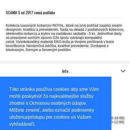
SCANIA S od 2017 rovná podlaha
Kolekcia luxusných kobercov ROYAL, ktoré na prvý pohľad zaujmú svojim
designom, kvalitou a prevedením. Sada sa skladá z podlahových kobercov,
stredového koberca a krytov na nadstavec sedadla - 5 ks. Jednotlivé diely
sú prepojené suchým zipsom č
iže spolu
vytvárajú kompaktný
celok.
Vysokokvalitný materiál EKO-koža je dvojmo prešívaná v tvare
kosoštvorca. Nenáročná údržba, kvalitné prevedenie. Dostupné s
bledosivým, čiernym a červeným prešitím.
Info
Kontakt
Adresa:
Táto stránka používa cookies aby sme Vám
Sídlo
AUTO-KOVO,s.r.o.
mohli poskytnúť čo najkvalitnejšie služby
Gabčíkovská 6585/62A
Dunajská Streda
zhodne s Ochranou osobných údajov.
92901
Môžete zmeniť, alebo označiť podmienky
Okresný súd Trnava, Oddiel: Sro, Vložka číslo: 14057/T
uloženia/prístupu pre cookies vo Vašom
Tel: 0905256531 - predajňa (PONDELOK-PIATOK 8:00-12:00, 13:00-16:00)
Tel: 0915709164 - fakturácia, reklamácie (PONDELOK-PIATOK 8:00-12:00)
vyhľadávači.
info@truckshopds.sk