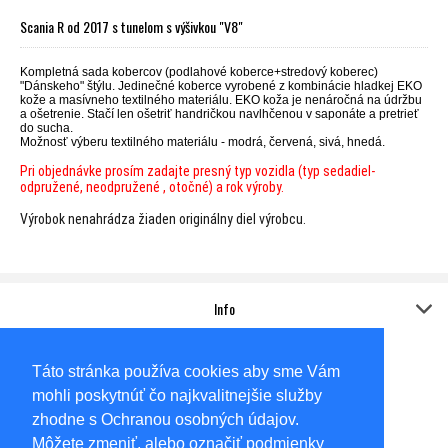
Scania R od 2017 s tunelom s výšivkou "V8"
Kompletná sada kobercov (podlahové koberce+stredový koberec)
"Dánskeho" štýlu. Jedinečné koberce vyrobené z kombinácie hladkej EKO
kože a masívneho textilného materiálu. EKO koža je nenáročná na údržbu
a ošetrenie. Stačí len ošetriť handričkou navlhčenou v saponáte a pretrieť
do sucha.
Možnosť výberu textilného materiálu - modrá, červená, sivá, hnedá.
Pri objednávke prosím zadajte presný typ vozidla (typ sedadiel-
odpružené, neodpružené , otočné) a rok výroby.
Výrobok nenahrádza žiaden originálny diel výrobcu.
Info
Kontakt
Adresa:
Táto stránka používa cookies aby sme Vám
Sídlo
AUTO-KOVO,s.r.o.
mohli poskytnúť čo najkvalitnejšie služby
Gabčíkovská 6585/62A
Dunajská Streda
zhodne s Ochranou osobných údajov.
92901
Môžete zmeniť, alebo označiť podmienky
Okresný súd Trnava, Oddiel: Sro, Vložka číslo: 14057/T