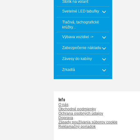
Stolík na volant
Svetelné LED tabuľky
Tlačivá, tachografické
krúžky...
Výbava vozidiel ->
Zabezpečenie nákladu
Závesy do kabíny
Zrkadlá
Info
O nás
Obchodné podmienky
Ochrana osobných údajov
Doprava
Zásady používania súborov cookie
Reklamačný poriadok