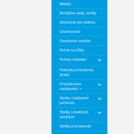
Majáky
Montážne sady, ventily
Oblečenie pre šoférov
Osviežovače
Označenie vozidiel
Poťah na lôžko
Poťahy sedadiel
Pokrývka prístrojovej
dosky
Príslušenstvo
nadstavieb ->
Stolíky s koženým
poťahom
Stolíky s textilným
poťahom
Stolíky pod kávovar