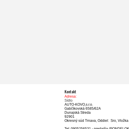
Kontakt
Adresa:
Sídlo
AUTO-KOVO,s.r.o.
Gabčíkovská 6585/62A
Dunajská Streda
92901
Okresný súd Trnava, Oddiel: Sro, Vložka
Tel: 0905256531 - predajňa (PONDELOK-