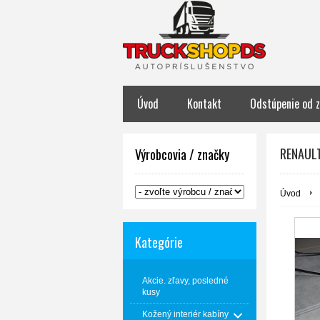
Úvod
Kontakt
Odstúpenie od 
RENAULT
Výrobcovia / značky
Úvod
Kategórie
Akcie. zľavy, posledné
kusy
Kožený interiér kabíny