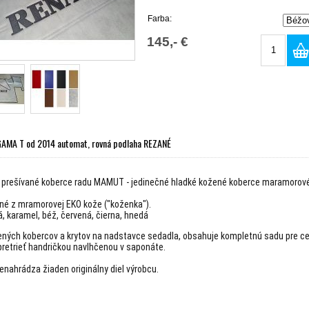
Farba:
145,- €
AMA T od 2014 automat, rovná podlaha REZANÉ
 prešívané koberce radu MAMUT - jedinečné hladké kožené koberce maramoro
né z mramorovej EKO kože ("koženka").
á, karamel, béž, červená, čierna, hnedá
ných kobercov a krytov na nadstavce sedadla, obsahuje kompletnú sadu pre ce
 pretrieť handričkou navlhčenou v saponáte.
enahrádza žiaden originálny diel výrobcu.