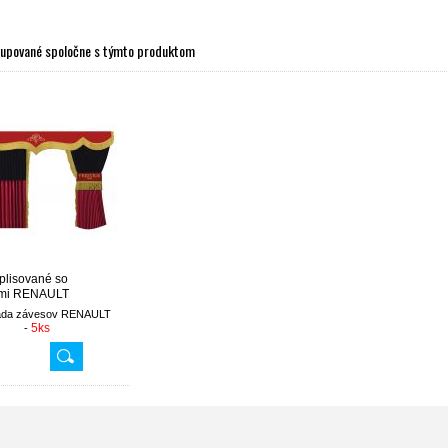
kupované spoločne s týmto produktom
plisované so
ami RENAULT
ada závesov RENAULT
5ks
-