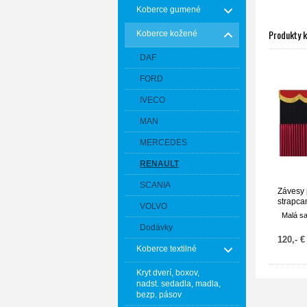
Koberce gumené
Produkty 
Koberce kožené
DAF
FORD
IVECO
MAN
MERCEDES
RENAULT
SCANIA
Závesy 
strapc
VOLVO
Malá s
Dodávky
120,- €
Koberce textilné
Kryt dverí, boxov,
nadst. sedadla, madla,
bezp. pásov