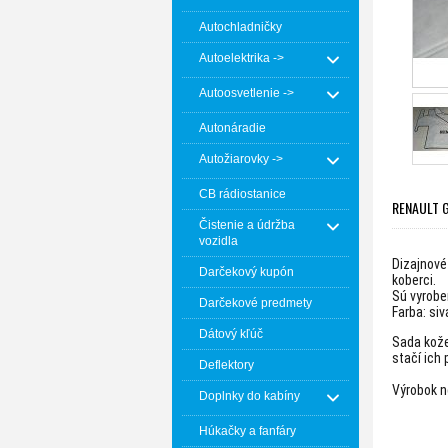
Autochladničky
Autoelektrika ->
Autoosvetlenie ->
Autonáradie
Autožiarovky ->
CB rádiostanice
RENAULT G
Čistenie a údržba
vozidla
Dizajnové
Darčekový kupón
koberci.
Sú vyrobe
Darčekové predmety
Farba: siv
Dátový kľúč
Sada kože
stačí ich
Deflektory
Výrobok n
Doplnky do kabíny
Húkačky a fanfáry