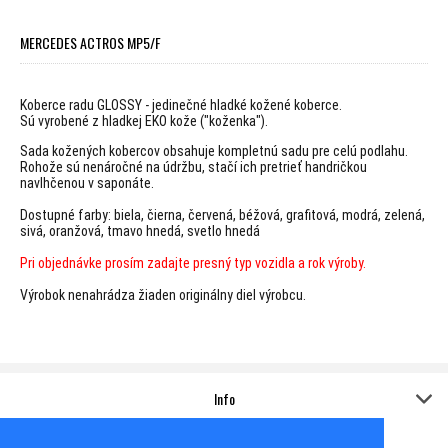
MERCEDES ACTROS MP5/F
Koberce radu GLOSSY - jedinečné hladké kožené koberce.
Sú vyrobené z hladkej EKO kože ("koženka").
Sada kožených kobercov obsahuje kompletnú sadu pre celú podlahu.
Rohože sú nenáročné na údržbu, stačí ich pretrieť handričkou
navlhčenou v saponáte.
Dostupné farby: biela, čierna, červená, béžová, grafitová, modrá, zelená,
sivá, oranžová, tmavo hnedá, svetlo hnedá
Pri objednávke prosím zadajte presný typ vozidla a rok výroby.
Výrobok nenahrádza žiaden originálny diel výrobcu.
Info
Kontakt