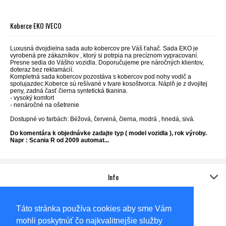
Koberce EKO IVECO
Luxusná dvojdielna sada auto kobercov pre Váš ťahač. Sada EKO je
vyrobená pre zákazníkov , ktorý si potrpia na precíznom vypracovaní.
Presne sedia do Vášho vozidla. Doporučujeme pre náročných klientov,
doteraz bez reklamácií.
Kompletná sada kobercov pozostáva s kobercov pod nohy vodič a
spolujazdec.Koberce sú rešívané v tvare kosoštvorca. Náplň je z dvojitej
peny, zadná časť čierna syntetická tkanina.
- vysoký komfort
- nenáročné na ošetrenie
Dostupné vo farbách: Béžová, červená, čierna, modrá , hnedá, sivá.
Do komentára k objednávke zadajte typ ( model vozidla ), rok výroby.
Napr : Scania R od 2009 automat...
Info
Kontakt
Adresa:
Táto stránka používa cookies aby sme Vám
Sídlo
AUTO-KOVO,s.r.o.
mohli poskytnúť čo najkvalitnejšie služby
Gabčíkovská 6585/62A