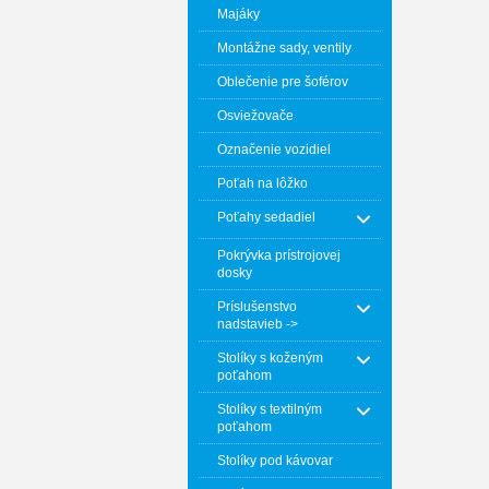
Majáky
Montážne sady, ventily
Oblečenie pre šoférov
Osviežovače
Označenie vozidiel
Poťah na lôžko
Poťahy sedadiel
Pokrývka prístrojovej
dosky
Príslušenstvo
nadstavieb ->
Stolíky s koženým
poťahom
Stolíky s textilným
poťahom
Stolíky pod kávovar