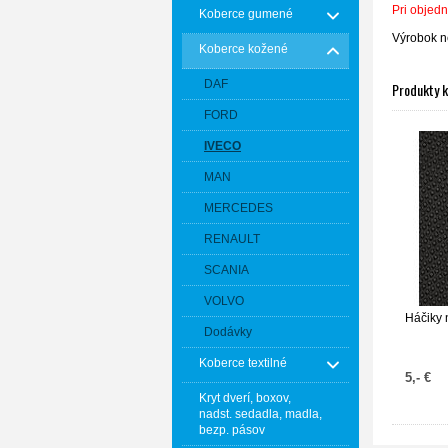
Pri objedn
Koberce gumené
Výrobok n
Koberce kožené
DAF
Produkty 
FORD
IVECO
MAN
MERCEDES
RENAULT
SCANIA
VOLVO
Háčiky 
Dodávky
Koberce textilné
5,- €
Kryt dverí, boxov,
nadst. sedadla, madla,
bezp. pásov