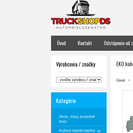
Úvod
Kontakt
Odstúpenie od 
EKO kob
Výrobcovia / značky
Úvod
Kategórie
Akcie. zľavy, posledné
kusy
Kožený interiér kabíny