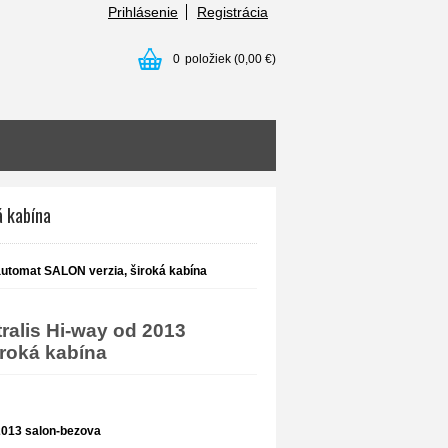
Prihlásenie
Registrácia
0
položiek
(0,00 €)
á kabína
automat SALON verzia, široká kabína
alis Hi-way od 2013
roká kabína
2013 salon-bezova