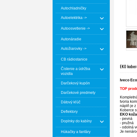
Autochladničky
Autoelektrika ->
Autoosvetlenie ->
Autonáradie
Autožiarovky ->
CB rádiostanice
EKO koberc
Čistenie a údržba
vozidla
Iveco Eco
Darčekový kupón
TOP produ
Darčekové predmety
Kompletná
tvoria kom
Dátový kľúč
náplň je z
Koberce sú
Deflektory
EKO koža
- pevná
Doplnky do kabíny
- pružná
- odolná v
Je nenároč
Húkačky a fanfáry