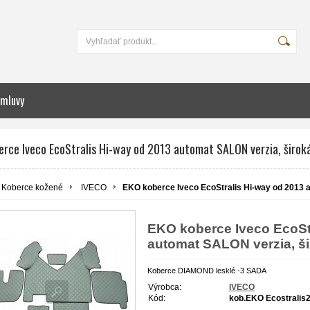
zmluvy
erce Iveco EcoStralis Hi-way od 2013 automat SALON verzia, širok
Koberce kožené
IVECO
EKO koberce Iveco EcoStralis Hi-way od 2013 
EKO koberce Iveco EcoStr
automat SALON verzia, ši
Koberce DIAMOND lesklé -3 SADA
Výrobca:
IVECO
Kód:
kob.EKO Ecostralis