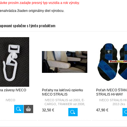
ávke prosím zadajte presný typ vozidla a rok výroby.
enahrádza žiaden originálny diel výrobcu.
kupované spoločne s týmto produktom
na závesy IVECO
Poťahy na lakťovú opierku
Poťah IVECO ŠTA
IVECO STRALIS
STRALIS HI-WAY
IVECO
IVECO STRALIS od 2003, E-
IVECO STRALIS HI
CARGO, TRAKKER od 2008,
2013 2ks
ECOSTRALIS - HIWAY sada
32,50 €
47,90 €
2ks