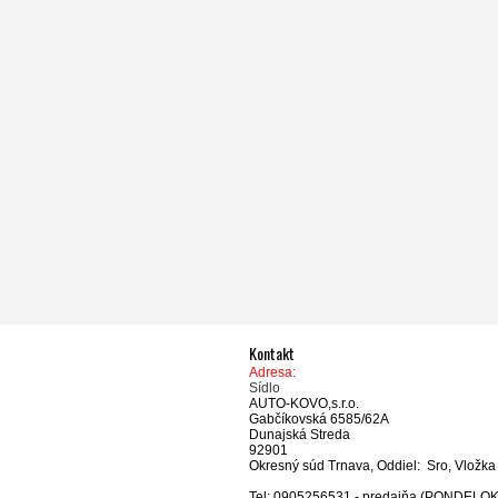
Kontakt
Adresa:
Sídlo
AUTO-KOVO,s.r.o.
Gabčíkovská 6585/62A
Dunajská Streda
92901
Okresný súd Trnava, Oddiel: Sro, Vložka
Tel: 0905256531 - predajňa (PONDELOK-