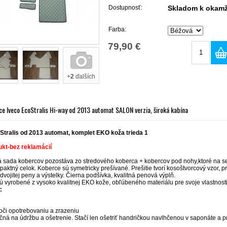
Dostupnosť:
Skladom k okamž
Farba:
79,90 €
+
2
ďalších
e Iveco EcoStralis Hi-way od 2013 automat SALON verzia, široká kabína
Stralis od 2013 automat, komplet EKO koža trieda 1
kt-bez reklamácií
 sada kobercov pozostáva zo stredového koberca + kobercov pod nohy,ktoré na s
paktný celok. Koberce sú symetricky prešívané. Prešitie tvorí kosoštvorcový vzor, 
 dvojitej peny a výstelky. Čierna podšívka, kvalitná penová výplň.
 vyrobené z vysoko kvalitnej EKO kože, obľúbeného materiálu pre svoje vlastnosti
:
oči opotrebovaniu a zrazeniu
ná na údržbu a ošetrenie. Stačí len ošetriť handričkou navlhčenou v saponáte a pr