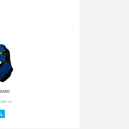
NDARD
-WAY od