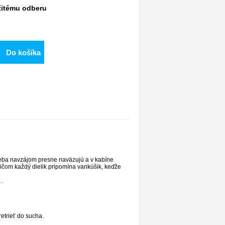
itému odberu
Do košíka
eba navzájom presne naväzujú a v kabíne
pričom každý dielik pripomína vankúšik, keďže
.
etrieť do sucha.