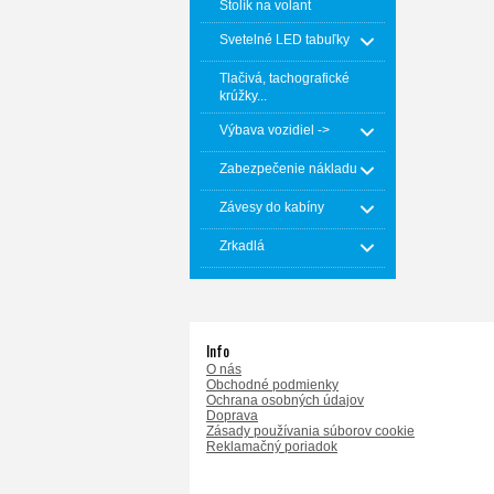
Stolík na volant
Svetelné LED tabuľky
Tlačivá, tachografické
krúžky...
Výbava vozidiel ->
Zabezpečenie nákladu
Závesy do kabíny
Zrkadlá
Info
O nás
Obchodné podmienky
Ochrana osobných údajov
Doprava
Zásady používania súborov cookie
Reklamačný poriadok