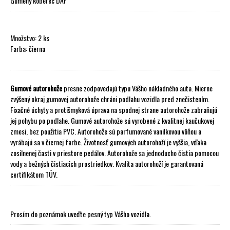
Gumený koberec DAF
Množstvo: 2 ks
Farba: čierna
Gumové autorohože
presne zodpovedajú typu Vášho nákladného auta. Mierne
zvýšený okraj gumovej autorohože chráni podlahu vozidla pred znečistením.
Fixačné úchyty a protišmyková úprava na spodnej strane autorohože zabraňujú
jej pohybu po podlahe. Gumové autorohože sú vyrobené z kvalitnej kaučukovej
zmesi, bez použitia PVC. Autorohože sú parfumované vanilkovou vôňou a
vyrábajú sa v čiernej farbe. Životnosť gumových autorohoží je vyššia, vďaka
zosilnenej časti v priestore pedálov. Autorohože sa jednoducho čistia pomocou
vody a bežných čistiacich prostriedkov. Kvalita autorohoží je garantovaná
certifikátom TÜV.
Prosím do poznámok uveďte pesný typ Vášho vozidla.