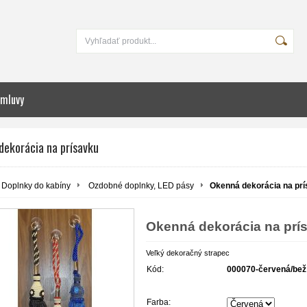
zmluvy
dekorácia na prísavku
Doplnky do kabíny
Ozdobné doplnky, LED pásy
Okenná dekorácia na pr
Okenná dekorácia na prí
Veľký dekoračný strapec
Kód:
000070-červená/bež
Farba: