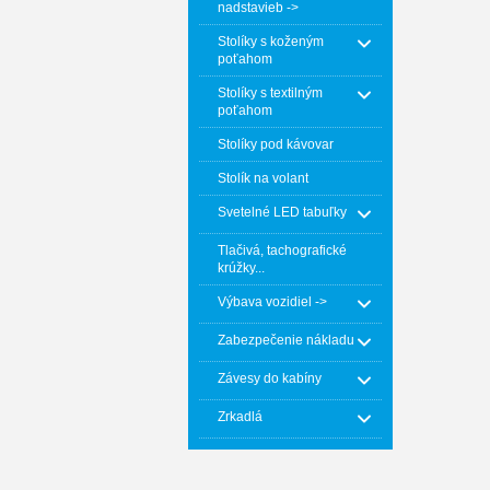
nadstavieb ->
Stolíky s koženým
poťahom
Stolíky s textilným
poťahom
Stolíky pod kávovar
Stolík na volant
Svetelné LED tabuľky
Tlačivá, tachografické
krúžky...
Výbava vozidiel ->
Zabezpečenie nákladu
Závesy do kabíny
Zrkadlá