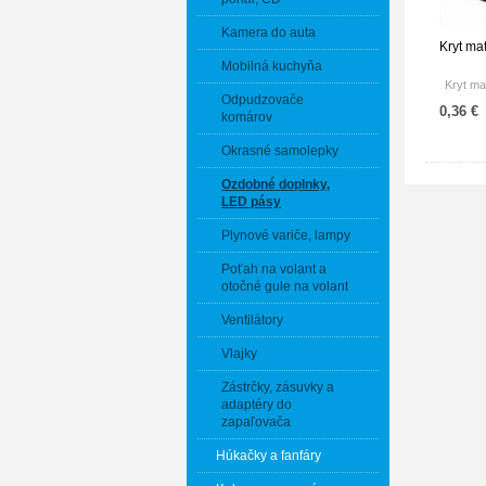
Kamera do auta
Kryt ma
Mobilná kuchyňa
Kryt ma
Odpudzovače
0,36 €
komárov
Okrasné samolepky
Ozdobné doplnky,
LED pásy
Plynové variče, lampy
Poťah na volant a
otočné gule na volant
Ventilátory
Vlajky
Zástrčky, zásuvky a
adaptéry do
zapaľovača
Húkačky a fanfáry