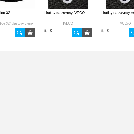
tice 32
Háčiky na závesy IVECO
Háčiky na závesy 
tice 32" plastový čierny
IVECO
VOLVO
5,- €
5,- €