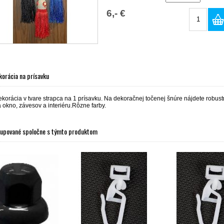
6,- €
orácia na prísavku
orácia v tvare strapca na 1 prísavku. Na dekoračnej točenej šnúre nájdete robust
okno, závesov a interiéru.Rôzne farby.
kupované spoločne s týmto produktom