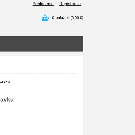
Prihlásenie
Registrácia
0
položiek
(0,00 €)
ísavku
savku