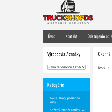
Úvod
Kontakt
Odstúpenie od 
Okenná 
Výrobcovia / značky
Úvod
Kategórie
Akcie. zľavy, posledné
kusy
Kožený interiér kabíny