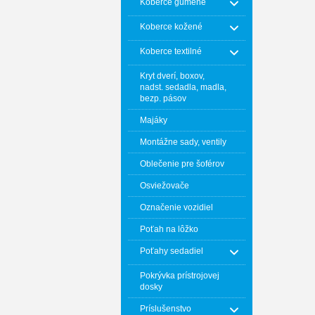
Koberce gumené
Koberce kožené
Koberce textilné
Kryt dverí, boxov,
nadst. sedadla, madla,
bezp. pásov
Majáky
Montážne sady, ventily
Oblečenie pre šoférov
Osviežovače
Označenie vozidiel
Poťah na lôžko
Poťahy sedadiel
Pokrývka prístrojovej
dosky
Príslušenstvo