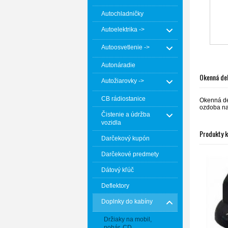
Autochladničky
Autoelektrika ->
Autoosvetlenie ->
Autonáradie
Okenná dek
Autožiarovky ->
CB rádiostanice
Okenná dek
ozdoba na 
Čistenie a údržba
vozidla
Produkty 
Darčekový kupón
Darčekové predmety
Dátový kľúč
Deflektory
Doplnky do kabíny
Držiaky na mobil,
pohár, CD