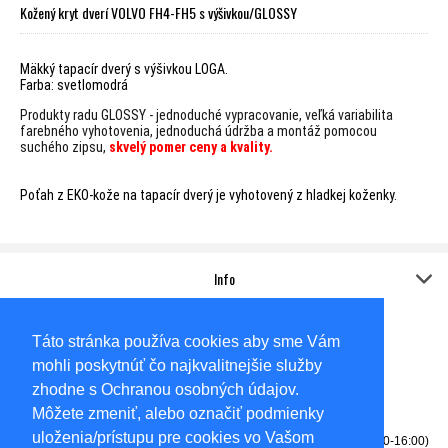
Kožený kryt dverí VOLVO FH4-FH5 s výšivkou/GLOSSY
Mäkký tapacír dverý s výšivkou LOGA.
Farba: svetlomodrá
Produkty radu GLOSSY - jednoduché vypracovanie, veľká variabilita
farebného vyhotovenia,
jednoduchá údržba a montáž pomocou
suchého zipsu,
skvelý pomer ceny a kvality.
Poťah z EKO-kože na tapacír dverý je vyhotovený z hladkej koženky.
Info
Kontakt
Adresa:
Táto stránka používa cookies aby sme Vám
Sídlo
AUTO-KOVO,s.r.o.
mohli poskytnúť čo najkvalitnejšie služby
Gabčíkovská 6585/62A
Dunajská Streda
zhodne s Ochranou osobných údajov.
92901
Môžete zmeniť, alebo označiť podmienky
Okresný súd Trnava, Oddiel: Sro, Vložka číslo: 14057/T
uloženia/prístupu pre cookies vo Vašom
Tel: 0905256531 - predajňa (PONDELOK-PIATOK 8:00-12:00, 13:00-16:00)