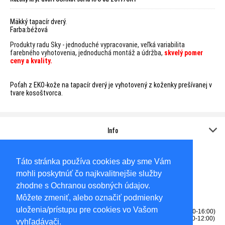
Mäkký tapacír dverý.
Farba:béžová
Produkty radu Sky - jednoduché vypracovanie, veľká variabilita
farebného vyhotovenia,
jednoduchá montáž a údržba,
skvelý pomer
ceny a kvality.
Poťah z EKO-kože na tapacír dverý je vyhotovený z koženky prešívanej v
tvare kosoštvorca.
Info
Kontakt
Adresa:
Táto stránka používa cookies aby sme Vám
Sídlo
AUTO-KOVO,s.r.o.
mohli poskytnúť čo najkvalitnejšie služby
Gabčíkovská 6585/62A
Dunajská Streda
zhodne s Ochranou osobných údajov.
92901
Môžete zmeniť, alebo označiť podmienky
Okresný súd Trnava, Oddiel: Sro, Vložka číslo: 14057/T
uloženia/prístupu pre cookies vo Vašom
Tel: 0905256531 - predajňa (PONDELOK-PIATOK 8:00-12:00, 13:00-16:00)
Tel: 0915709164 - fakturácia, reklamácie (PONDELOK-PIATOK 8:00-12:00)
vyhľadávači.