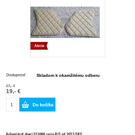
Akcia
Dostupnosť:
Skladom k okamžitému odberu
27,- €
19,- €
Do košíka
Kožený kryt dverí SCANIA seria R/S od 2017/SKY