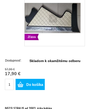
Zľava
Dostupnosť:
Skladom k okamžitému odberu
57,90 €
17,90 €
Do košíka
IVECO STRALIS od 2003, úzka kabína