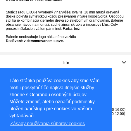
Stolík z radu EKO je vyrobený v najvyššej kvalite, 18 mm hrubá drevená
doske pokrytá syntetickou kožou prešívanou v tvare kosoštvorca. Ozdobou
stolíka je kombinácia čierneho dreva so strieborným orámovaním. Balenie
obsahuje návod na montáž, suché zipsy, skrutky a imbusový kľúč. Celý
proces inštalácie trvá len pár minút. Farba: béž
Balenie neobsahuje logo náklaného vozidla.
Dodávané v demontovanom stave.
Info
Kontakt
Adresa:
Táto stránka používa cookies aby sme Vám
Sídlo
AUTO-KOVO,s.r.o.
mohli poskytnúť čo najkvalitnejšie služby
Gabčíkovská 6585/62A
Dunajská Streda
zhodne s Ochranou osobných údajov.
92901
Môžete zmeniť, alebo označiť podmienky
Okresný súd Trnava, Oddiel: Sro, Vložka číslo: 14057/T
uloženia/prístupu pre cookies vo Vašom
Tel: 0905256531 - predajňa (PONDELOK-PIATOK 8:00-12:00, 13:00-16:00)
Tel: 0915709164 - fakturácia, reklamácie (PONDELOK-PIATOK 8:00-12:00)
vyhľadávači.
info@truckshopds.sk
truckshopds@gmail.com
Zásady používania súborov cookies